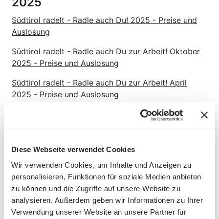
2025
Südtirol radelt - Radle auch Du! 2025 - Preise und
Auslosung
Südtirol radelt - Radle auch Du zur Arbeit! Oktober
2025 - Preise und Auslosung
Südtirol radelt - Radle auch Du zur Arbeit! April
2025 - Preise und Auslosung
Südtirol radelt - Winterradle auch Du! 2025 - Preise
und Auslosung
Diese Webseite verwendet Cookies
2024
Wir verwenden Cookies, um Inhalte und Anzeigen zu
personalisieren, Funktionen für soziale Medien anbieten
Südtirol radelt - Radle auch Du! 2024 - Preise und
zu können und die Zugriffe auf unsere Website zu
Auslosung
analysieren. Außerdem geben wir Informationen zu Ihrer
Verwendung unserer Website an unsere Partner für
Südtirol radelt. Radle auch Du zur Arbeit! 2024 -