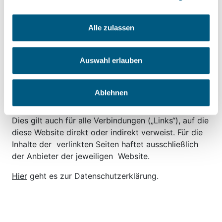
Haftung für Inhalte der Webseite
Alle zulassen
und Hyperlinks
Die bereitgestellten Informationen auf dieser
Auswahl erlauben
Website wurden sorgfältig geprüft und werden
regelmäßig aktualisiert. Trotzdem kann keine
Garantie dafür übernommen werden, dass die auf
Ablehnen
dieser Website bereitgestellten Informationen
vollständig, richtig und in jedem Fall aktuell sind.
Dies gilt auch für alle Verbindungen („Links“), auf die
diese Website direkt oder indirekt verweist. Für die
Inhalte der verlinkten Seiten haftet ausschließlich
der Anbieter der jeweiligen Website.
Hier
geht es zur Datenschutzerklärung.