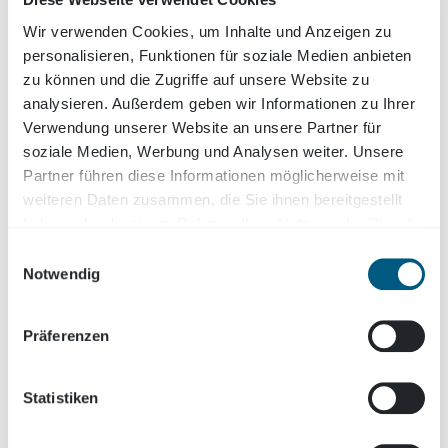
Teilnehmende
Wir verwenden Cookies, um Inhalte und Anzeigen zu
personalisieren, Funktionen für soziale Medien anbieten
zu können und die Zugriffe auf unsere Website zu
analysieren. Außerdem geben wir Informationen zu Ihrer
1.608.796
Verwendung unserer Website an unsere Partner für
soziale Medien, Werbung und Analysen weiter. Unsere
gefahrene Kilometer
Partner führen diese Informationen möglicherweise mit
weiteren Daten zusammen, die Sie ihnen bereitgestellt
haben oder die sie im Rahmen Ihrer Nutzung der Dienste
gesammelt haben.
Einwilligungsauswahl
283.792
Notwendig
Kg CO2 Ersparnis
Präferenzen
Detaillierte Statistik zu allen
Veranstaltergruppen
Statistiken
Gemeinden