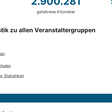
2.900.281
gefahrene Kilometer
istik zu allen Veranstaltergruppen
nen
chulen
er Statistiken
RADschlag