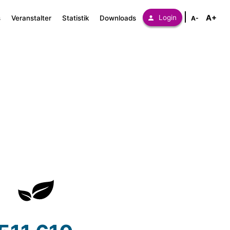
A+
Login
s
Veranstalter
Statistik
Downloads
A-